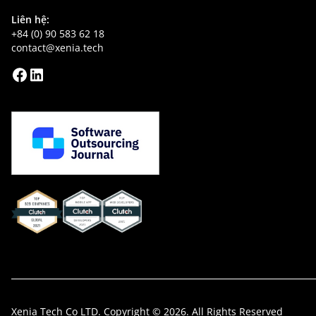
Liên hệ:
+84 (0) 90 583 62 18
contact@xenia.tech
Xenia Clutch
Xenia Clutch
Xenia
Mobile_App_Developers_2021
Web_Developers_2021
Clutch
Global
Xenia Tech Co LTD. Copyright © 2026. All Rights Reserved