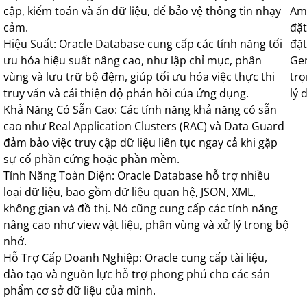
cập, kiểm toán và ẩn dữ liệu, để bảo vệ thông tin nhạy
Ame
cảm.
đặt
Hiệu Suất: Oracle Database cung cấp các tính năng tối
đặt
ưu hóa hiệu suất nâng cao, như lập chỉ mục, phân
Gen
vùng và lưu trữ bộ đệm, giúp tối ưu hóa việc thực thi
trọ
truy vấn và cải thiện độ phản hồi của ứng dụng.
lý 
Khả Năng Có Sẵn Cao: Các tính năng khả năng có sẵn
cao như Real Application Clusters (RAC) và Data Guard
đảm bảo việc truy cập dữ liệu liên tục ngay cả khi gặp
sự cố phần cứng hoặc phần mềm.
Tính Năng Toàn Diện: Oracle Database hỗ trợ nhiều
loại dữ liệu, bao gồm dữ liệu quan hệ, JSON, XML,
không gian và đồ thị. Nó cũng cung cấp các tính năng
nâng cao như view vật liệu, phân vùng và xử lý trong bộ
nhớ.
Hỗ Trợ Cấp Doanh Nghiệp: Oracle cung cấp tài liệu,
đào tạo và nguồn lực hỗ trợ phong phú cho các sản
phẩm cơ sở dữ liệu của mình.