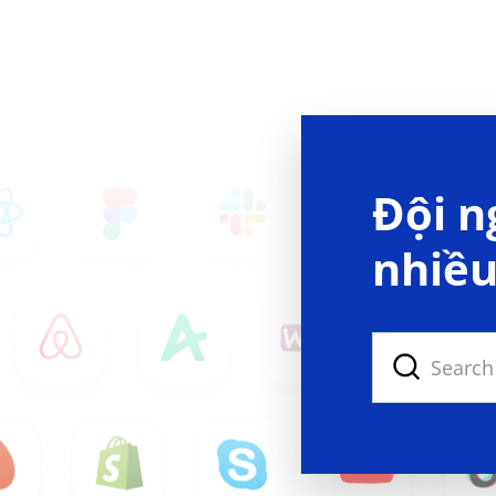
Đội n
nhiều