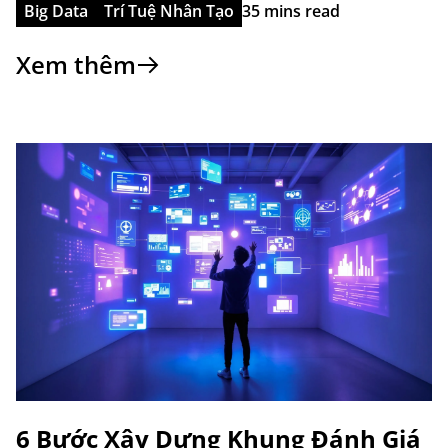
Big Data
Trí Tuệ Nhân Tạo
35 mins read
Xem thêm
6 Bước Xây Dựng Khung Đánh Giá