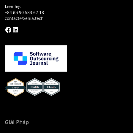
Liên hệ:
+84 (0) 90 583 62 18
contact@xenia.tech
Xenia Clutch
Xenia Clutch
Xenia
Mobile_App_Developers_2021
Web_Developers_2021
Clutch
Global
Giải Pháp