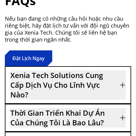
FAQs
Nếu bạn đang có những câu hỏi hoặc nhu cầu
riêng biệt, hãy đặt lịch tư vấn với đội ngũ chuyên
gia của Xenia Tech. Chúng tôi sẽ liên hệ bạn
trong thời gian ngắn nhất.
Đặt Lịch Ngay
Xenia Tech Solutions Cung
Cấp Dịch Vụ Cho Lĩnh Vực
Nào?
Đội ngũ chuyên nghiệp tại Xenia Tech có khả
Thời Gian Triển Khai Dự Án
năng cung cấp giải pháp cho nhiều lĩnh vực
khác nhau. Mỗi doanh nghiệp đều có những
Của Chúng Tôi Là Bao Lâu?
vấn đề riêng. Chính vì thế chúng tôi xây dựng
Mỗi một dự án sẽ có khung thời gian phát