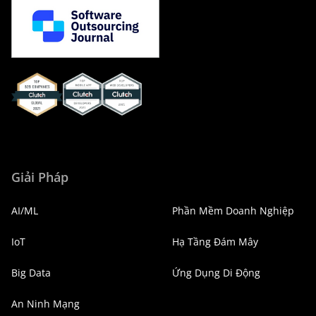
Xenia Clutch
Xenia Clutch
Xenia
Mobile_App_Developers_2021
Web_Developers_2021
Clutch
Global
Giải Pháp
AI/ML
Phần Mềm Doanh Nghiệp
IoT
Hạ Tầng Đám Mây
Big Data
Ứng Dụng Di Động
An Ninh Mạng