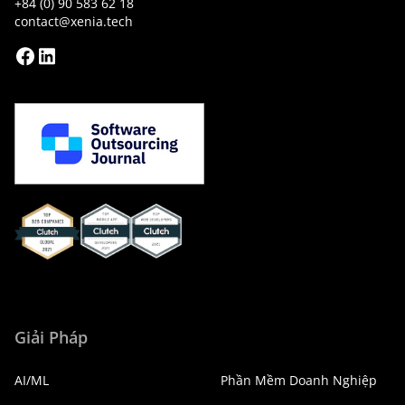
+84 (0) 90 583 62 18
contact@xenia.tech
Xenia Clutch
Xenia Clutch
Xenia
Mobile_App_Developers_2021
Web_Developers_2021
Clutch
Global
Giải Pháp
AI/ML
Phần Mềm Doanh Nghiệp