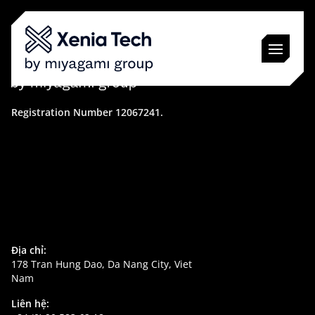
Giải Pháp
Registration Number 12067241.
Lĩnh Vực
Công Nghệ
Tuyển Dụng
Giới Thiệu
Tech Insights
Địa chỉ:
Đặt Lịch Ngay
178 Tran Hung Dao, Da Nang City, Viet
Nam
VI
Liên hệ: